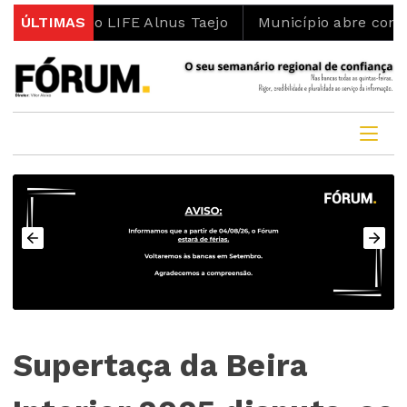
jeto LIFE Alnus Taejo
ÚLTIMAS
Município abre concurso para 
Supertaça da Beira