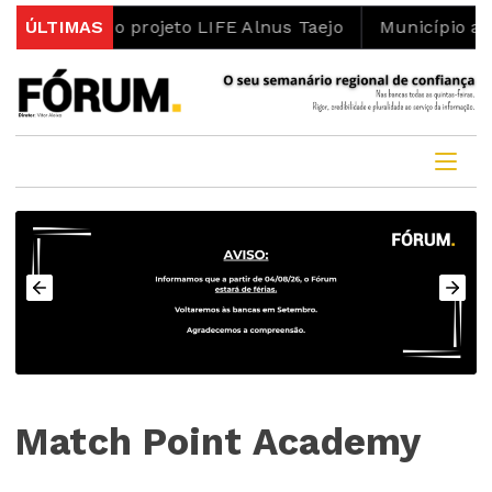
to do projeto LIFE Alnus Taejo
ÚLTIMAS
Município abre concu
Match Point Academy