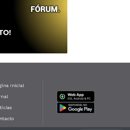
gina Inicial
rnal
tícias
ntacto