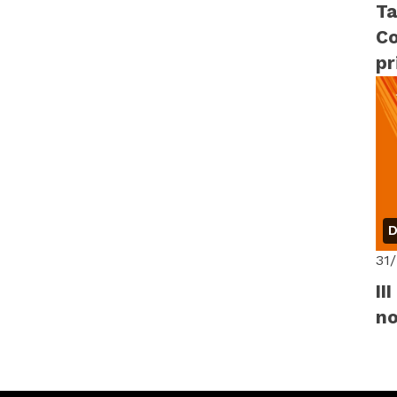
Ta
Co
pr
D
31
II
n