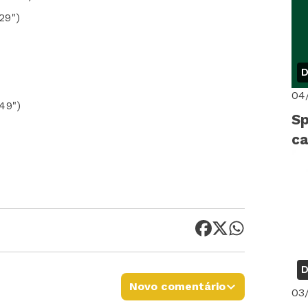
29")
D
04
49")
Sp
c
D
Novo comentário
03