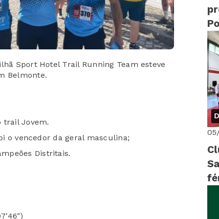
pr
Po
ilhã Sport Hotel Trail Running Team esteve
em Belmonte.
D
 trail Jovem.
05
foi o vencedor da geral masculina;
Cl
mpeões Distritais.
Sa
fé
07'46")