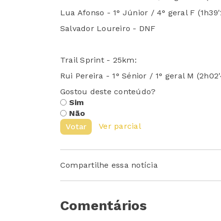
Lua Afonso - 1° Júnior / 4° geral F (1h39'
Salvador Loureiro - DNF
Trail Sprint - 25km:
Rui Pereira - 1° Sénior / 1° geral M (2h02'
Gostou deste conteúdo?
Sim
Não
Ver parcial
Votar
Compartilhe essa notícia
Comentários