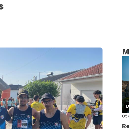
s
M
D
05
Re