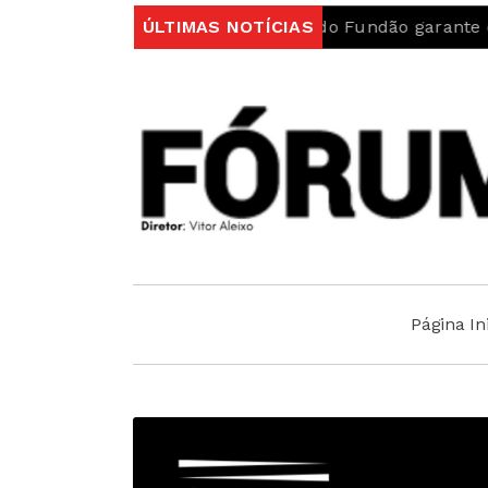
ortugal
Autarquia do Fundão garante que “Ambulânci
ÚLTIMAS NOTÍCIAS
Página Ini