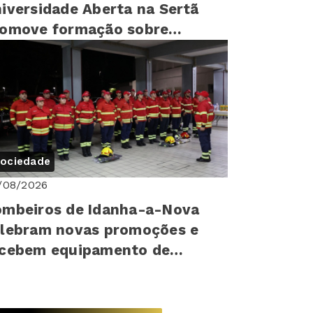
iversidade Aberta na Sertã
romove formação sobre
reitos humanos para mais de
0 cr...
ociedade
/08/2026
mbeiros de Idanha-a-Nova
lebram novas promoções e
ecebem equipamento de
oteção