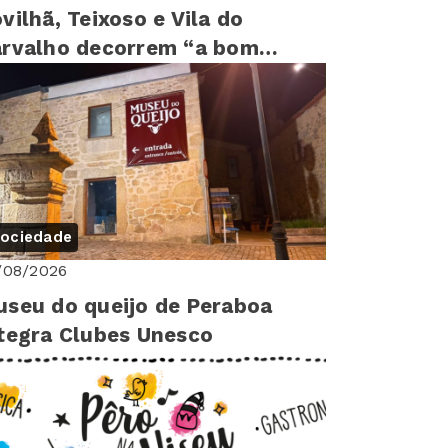
vilhã, Teixoso e Vila do
rvalho decorrem “a bom
tmo”
ociedade
/08/2026
seu do queijo de Peraboa
tegra Clubes Unesco