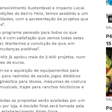
senvolvimento Sustentável e Impacto Local
edições do Bairro Feliz, temos assistido a um
idades, com a apresentação de projetos que
S
s”.
04
m programa pensado para todos os que
Pê
e é com satisfação que vemos todas estas
15
eal. Mantemos a convicção de que, em
mudanças positivas”.
eliz já apoiou mais de 2.400 projetos, num
ões de euros.
ram-se a aquisição de equipamentos para
para rastreios de saúde, jogos didáticos
ginástica para idosos, máquinas de costura
musicais, trajes para ranchos folclóricos e
S
04
todas as propostas serão avaliadas por um
s por loja. A decisão final será tomada pela
Po
 estabelecimento Pingo Doce.