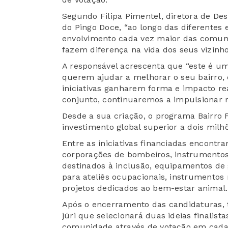
Segundo Filipa Pimentel, diretora de De
do Pingo Doce, “ao longo das diferentes 
envolvimento cada vez maior das comun
fazem diferença na vida dos seus vizinho
A responsável acrescenta que “este é u
querem ajudar a melhorar o seu bairro, 
iniciativas ganharem forma e impacto r
conjunto, continuaremos a impulsionar 
Desde a sua criação, o programa Bairro F
investimento global superior a dois milh
Entre as iniciativas financiadas encont
corporações de bombeiros, instrumentos 
destinados à inclusão, equipamentos de 
para ateliês ocupacionais, instrumentos 
projetos dedicados ao bem-estar animal.
Após o encerramento das candidaturas, 
júri que selecionará duas ideias finalista
comunidade através de votação em cada