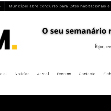
bre concurso para lotes habitacionais e reforça aposta 
cial
Notícias
Jornal
Eventos
Contacto
Fic