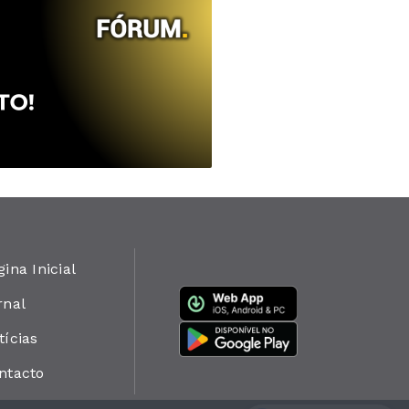
gina Inicial
rnal
tícias
ntacto