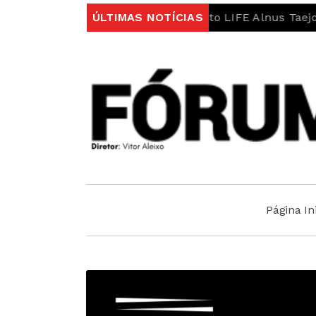
s no âmbito do projeto LIFE Alnus Taejo
ÚLTIMAS NOTÍCIAS
Município a
Página Ini