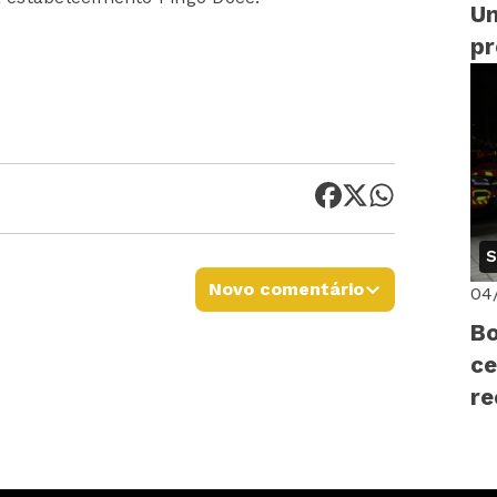
Un
p
di
14
S
Novo comentário
04
Bo
ce
r
pr