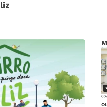
liz
M
S
06
Ob