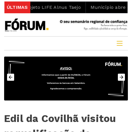
 projeto LIFE Alnus Taejo
ÚLTIMAS
Município abre concurso p
Edil da Covilhã visitou