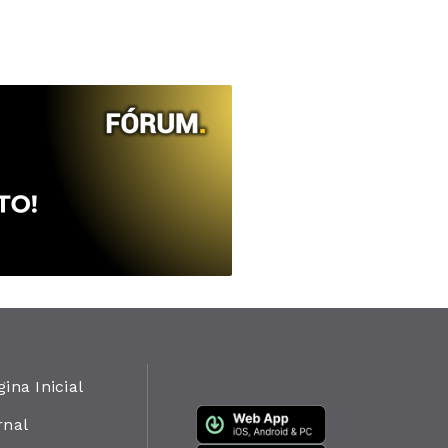
gina Inicial
rnal