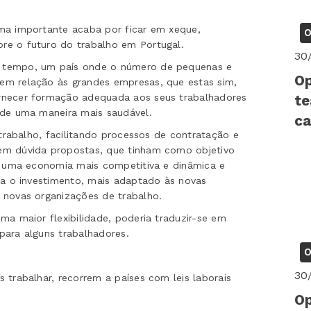
ma importante acaba por ficar em xeque,
O
re o futuro do trabalho em Portugal.
30
o tempo, um país onde o número de pequenas e
Op
em relação às grandes empresas, que estas sim,
rnecer formação adequada aos seus trabalhadores
te
 de uma maneira mais saudável.
ca
 trabalho, facilitando processos de contratação e
em dúvida propostas, que tinham como objetivo
de uma economia mais competitiva e dinâmica e
ara o investimento, mais adaptado às novas
 novas organizações de trabalho.
ma maior flexibilidade, poderia traduzir-se em
para alguns trabalhadores.
O
30
 trabalhar, recorrem a países com leis laborais
Op