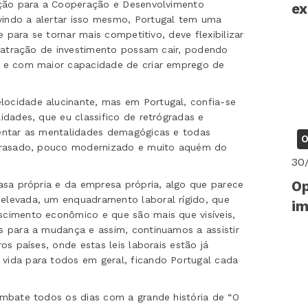
ação para a Cooperação e Desenvolvimento
ex
indo a alertar isso mesmo, Portugal tem uma
e para se tornar mais competitivo, deve flexibilizar
à atração de investimento possam cair, podendo
o e com maior capacidade de criar emprego de
ocidade alucinante, mas em Portugal, confia-se
dades, que eu classifico de retrógradas e
entar as mentalidades demagógicas e todas
O
atrasado, pouco modernizado e muito aquém do
30
Op
asa própria e da empresa própria, algo que parece
elevada, um enquadramento laboral rígido, que
im
cimento econômico e que são mais que visíveis,
 para a mudança e assim, continuamos a assistir
s países, onde estas leis laborais estão já
ida para todos em geral, ficando Portugal cada
mbate todos os dias com a grande história de “O