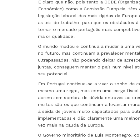
É claro que não, pois tanto a OCDE (Organiz
Econômico) como a Comissão Europeia, têm v
legislação laboral das mais rígidas da Europa 
as leis do trabalho, para que os obstáculos 
tornar o mercado português mais competitiv
maior qualidade.
O mundo mudou e continua a mudar a uma vel
no futuro, mas continuam a prevalecer mentali
ultrapassadas, não podendo deixar de acresc
juntas, conseguem manter o país num nível 
seu potencial.
Em Portugal continua-se a viver o sonho da c
mesmo uma regra, mas com uma carga fiscal 
abrem sem sombra de dúvida entraves ao cres
muitos são os que continuam a levantar muros
à saída de jovens muito capacitados para outro
implementadas e dão claramente uma melhor v
vez mais na cauda da Europa.
O Governo minoritário de Luís Montenegro, co