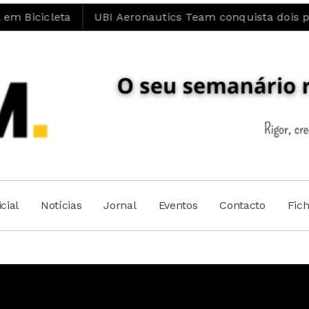
UBI Aeronautics Team conquista dois primeiros lug
cial
Notícias
Jornal
Eventos
Contacto
Fic