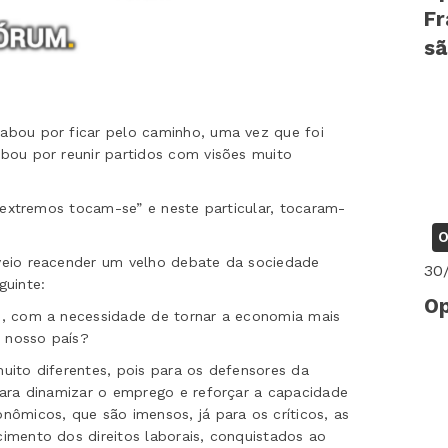
Fr
sã
abou por ficar pelo caminho, uma vez que foi
bou por reunir partidos com visões muito
s extremos tocam-se” e neste particular, tocaram-
O
veio reacender um velho debate da sociedade
30
guinte:
Op
s, com a necessidade de tornar a economia mais
 nosso país?
uito diferentes, pois para os defensores da
para dinamizar o emprego e reforçar a capacidade
nômicos, que são imensos, já para os críticos, as
imento dos direitos laborais, conquistados ao