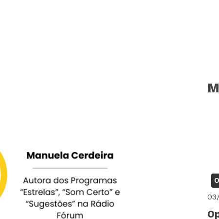
M
O
03
Op