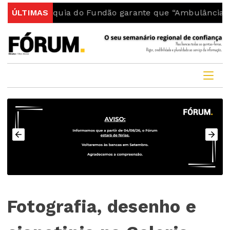
 do Fundão garante que “Ambulância do INEM fica no c
ÚLTIMAS
Fotografia, desenho e