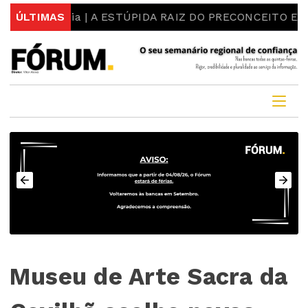
ís Maia | A ESTÚPIDA RAIZ DO PRECONCEITO E DO ESTE
ÚLTIMAS
Museu de Arte Sacra da