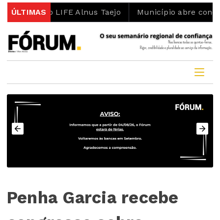
o LIFE Alnus Taejo
ÚLTIMAS
Município abre concurso para lote
Penha Garcia recebe